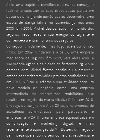
Após uma trajetória científica que nunca conseguiu
realmente satisfazer as suas expectativas, partiu em
busca de uma grande paixão sua ao desenvolver uma
escola de dança latina no Luxemburgo nos anos
2000. Em 2004, Michel Bastos, ativo no mundo dos
seguros, reconheceu a sua energia contagiante e
convence-a a entrar no ramo dos seguros.
Começou timidamente, mas logo acelerou o seu
ritmo. Em 2009, fundaram a Albalux, uma empresa
mediadora de seguros. Em 2013, Vera Alves abriu a
sua própria agência na cidade de Bettembourg. A sua
parceria com Michel Bastos continuou a crescer e
ambos concretizaram vários projetos profissionais. Já
em 2017, A Albalux retoma a sua atividade com um
novo modelo de negócio, como uma empresa
intermediária de empréstimos imobiliários, que
resultou no registo da marca Albalux Crédit em 2018.
Em seguida, surgiram a Alba Office, uma empresa de
assistência administrativa para particulares e
empresas, a WOAH!, uma empresa especializada em
comunicação e marketing digital, e mais
recentemente a aquisição da Mir Botzen, um negócio
de limpeza operando no seio comercial, residencial e