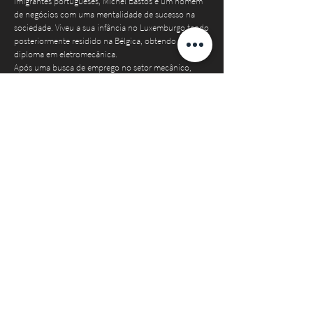
imigrantes portugueses, Michel Bastos é um homem
de negócios com uma mentalidade de sucesso na
sociedade. Viveu a sua infância no Luxemburgo tendo
posteriormente residido na Bélgica, obtendo o seu
diploma em eletromecânica.
Após uma busca de emprego no setor mecânico,
trabalhou como operário por alguns anos antes de
ingressar no ramo dos seguros para uma filial belgo-
luxemburguesa de uma empresa de seguros alemã.
Ao longo de 19 anos, adquiriu experiência e
conhecimento do mundo dos negócios (vendas,
marketing, finanças, etc.). Com base no seu currículo,
em 2006, lançou, junto com sua parceira de negócios,
Vera Alves, a sua própria empresa, a Albalux, que foi
uma das primeiras agências de intermediação de
empréstimos imobiliários no Luxemburgo.
A partir dessa data, vários projetos foram criados e
somados ao portfólio empresarial desta parelha:
Albalux Crédit, Alba Office, Albalux Pro, WOAH! e Mir
Botzen.